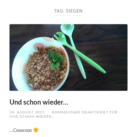
TAG: SIEGEN
Und schon wieder…
24. AUGUST 2015
/
KOMMENTARE DEAKTIVIERT
FÜR
UND SCHON WIEDER…
…Couscous